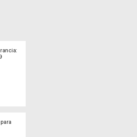
rancia:
9
 para